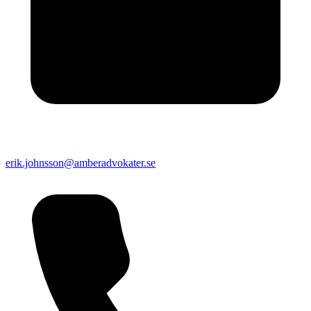
erik.johnsson@amberadvokater.se