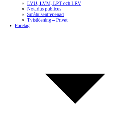
LVU, LVM, LPT och LRV
Notarius publicus
Småhusentrepenad
Tvistlösning – Privat
Företag