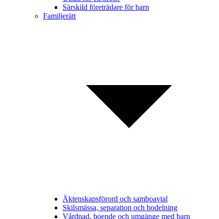
Särskild företrädare för barn
Familjerätt
Äktenskapsförord och samboavtal
Skilsmässa, separation och bodelning
Vårdnad, boende och umgänge med barn