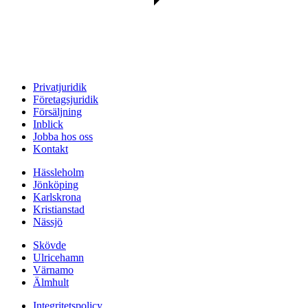
Privatjuridik
Företagsjuridik
Försäljning
Inblick
Jobba hos oss
Kontakt
Hässleholm
Jönköping
Karlskrona
Kristianstad
Nässjö
Skövde
Ulricehamn
Värnamo
Älmhult
Integritetspolicy