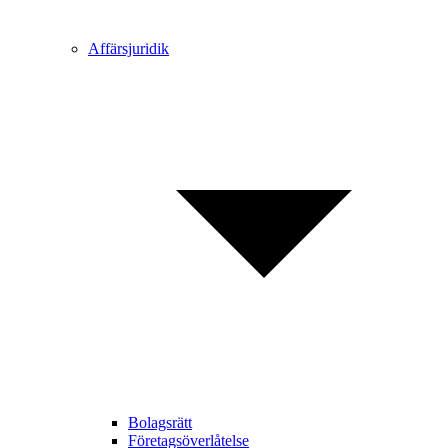
Affärsjuridik
Bolagsrätt
Företagsöverlåtelse