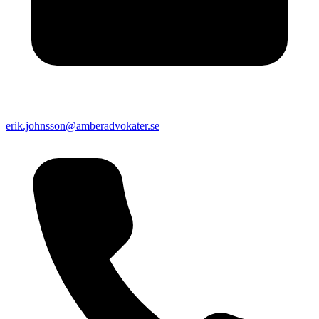
erik.johnsson@amberadvokater.se