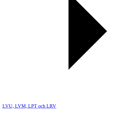
LVU, LVM, LPT och LRV