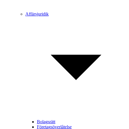
Affärsjuridik
Bolagsrätt
Företagsöverlåtelse