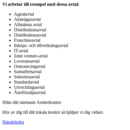
Vi arbetar till exempel med dessa avtal:
Agentavtal
Aktieägaravtal
Allmänna avtal
Distributionsavtal
Distributionsavtal
Franchiseavtal
Inköps- och tillverkningsavtal
IT-avtal
Joint venture-avtal
Leveransavtal
Outsourcingavtal
Samarbetsavtal
Sekretessavtal
Standardavtal
Utvecklingsavtal
Återförsäljaravtal
Hitta ditt närmaste Amberkontor
Hör av dig till ditt lokala kontor så hjälper vi dig vidare.
Hässleholm