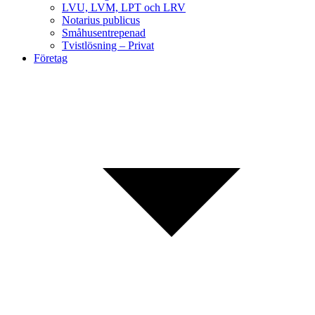
LVU, LVM, LPT och LRV
Notarius publicus
Småhusentrepenad
Tvistlösning – Privat
Företag