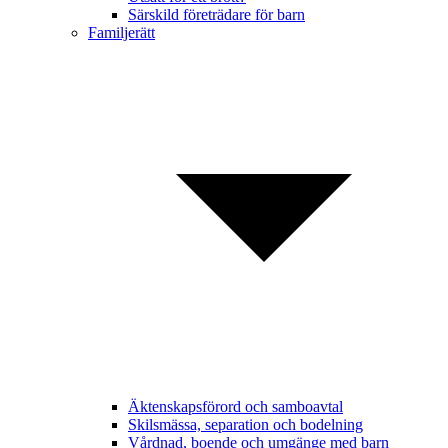
Särskild företrädare för barn
Familjerätt
Äktenskapsförord och samboavtal
Skilsmässa, separation och bodelning
Vårdnad, boende och umgänge med barn