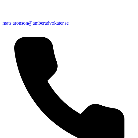
mats.aronson@amberadvokater.se