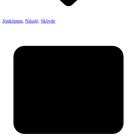
Jönköping,
Nässjö,
Skövde