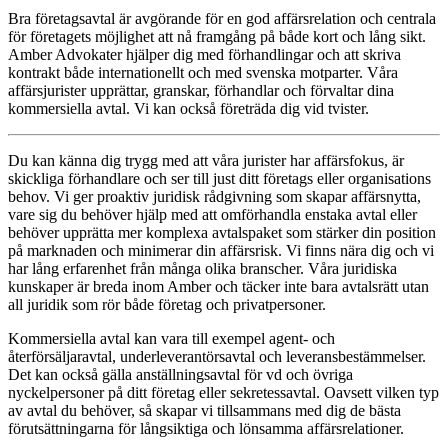
Bra företagsavtal är avgörande för en god affärsrelation och centrala
för företagets möjlighet att nå framgång på både kort och lång sikt.
Amber Advokater hjälper dig med förhandlingar och att skriva
kontrakt både internationellt och med svenska motparter. Våra
affärsjurister upprättar, granskar, förhandlar och förvaltar dina
kommersiella avtal. Vi kan också företräda dig vid tvister.
Du kan känna dig trygg med att våra jurister har affärsfokus, är
skickliga förhandlare och ser till just ditt företags eller organisations
behov. Vi ger proaktiv juridisk rådgivning som skapar affärsnytta,
vare sig du behöver hjälp med att omförhandla enstaka avtal eller
behöver upprätta mer komplexa avtalspaket som stärker din position
på marknaden och minimerar din affärsrisk. Vi finns nära dig och vi
har lång erfarenhet från många olika branscher. Våra juridiska
kunskaper är breda inom Amber och täcker inte bara avtalsrätt utan
all juridik som rör både företag och privatpersoner.
Kommersiella avtal kan vara till exempel agent- och
återförsäljaravtal, underleverantörsavtal och leveransbestämmelser.
Det kan också gälla anställningsavtal för vd och övriga
nyckelpersoner på ditt företag eller sekretessavtal. Oavsett vilken typ
av avtal du behöver, så skapar vi tillsammans med dig de bästa
förutsättningarna för långsiktiga och lönsamma affärsrelationer.