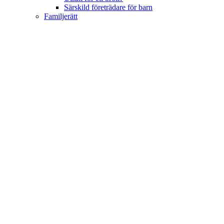
Särskild företrädare för barn
Familjerätt