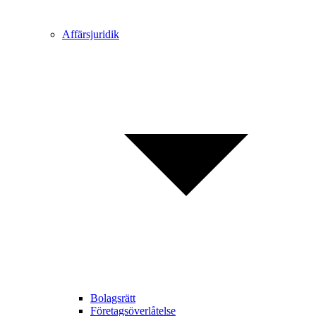
Affärsjuridik
Bolagsrätt
Företagsöverlåtelse