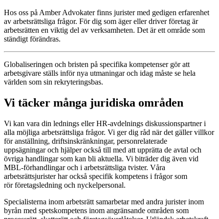
Hos oss på Amber Advokater finns jurister med gedigen erfarenhet
av arbetsrättsliga frågor. För dig som äger eller driver företag är
arbetsrätten en viktig del av verksamheten. Det är ett område som
ständigt förändras.
Globaliseringen och bristen på specifika kompetenser gör att
arbetsgivare ställs inför nya utmaningar och idag måste se hela
världen som sin rekryteringsbas.
Vi täcker många juridiska områden
Vi kan vara din lednings eller HR-avdelnings diskussionspartner i
alla möjliga arbetsrättsliga frågor. Vi ger dig råd när det gäller villkor
för anställning, driftsinskränkningar, personrelaterade
uppsägningar och hjälper också till med att upprätta de avtal och
övriga handlingar som kan bli aktuella. Vi biträder dig även vid
MBL-förhandlingar och i arbetsrättsliga tvister. Våra
arbetsrättsjurister har också specifik kompetens i frågor som
rör företagsledning och nyckelpersonal.
Specialisterna inom arbetsrätt samarbetar med andra jurister inom
byrån med spetskompetens inom angränsande områden som