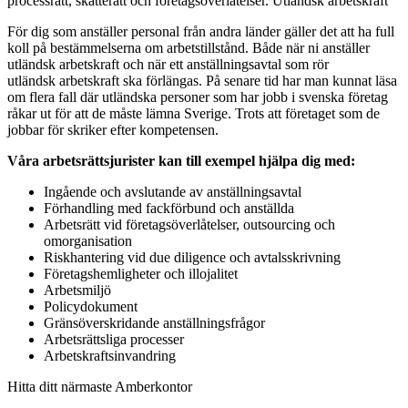
processrätt, skatterätt och företagsöverlåtelser. Utländsk arbetskraft
För dig som anställer personal från andra länder gäller det att ha full
koll på bestämmelserna om arbetstillstånd. Både när ni anställer
utländsk arbetskraft och när ett anställningsavtal som rör
utländsk arbetskraft ska förlängas. På senare tid har man kunnat läsa
om flera fall där utländska personer som har jobb i svenska företag
råkar ut för att de måste lämna Sverige. Trots att företaget som de
jobbar för skriker efter kompetensen.
Våra arbetsrättsjurister kan till exempel hjälpa dig med:
Ingående och avslutande av anställningsavtal
Förhandling med fackförbund och anställda
Arbetsrätt vid företagsöverlåtelser, outsourcing och
omorganisation
Riskhantering vid due diligence och avtalsskrivning
Företagshemligheter och illojalitet
Arbetsmiljö
Policydokument
Gränsöverskridande anställningsfrågor
Arbetsrättsliga processer
Arbetskraftsinvandring
Hitta ditt närmaste Amberkontor