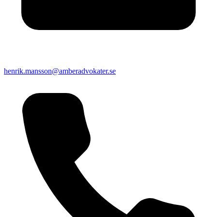
henrik.mansson@amberadvokater.se