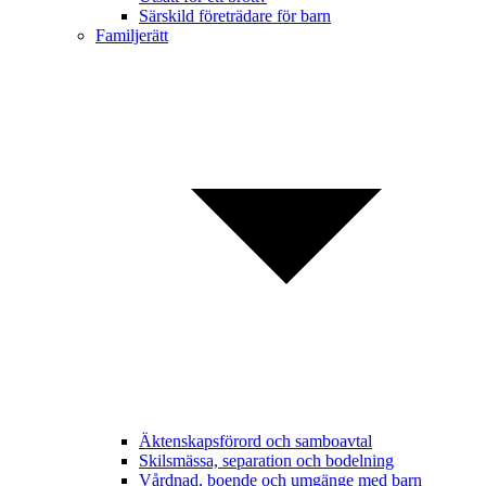
Särskild företrädare för barn
Familjerätt
Äktenskapsförord och samboavtal
Skilsmässa, separation och bodelning
Vårdnad, boende och umgänge med barn