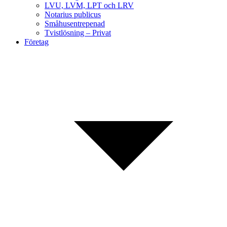
LVU, LVM, LPT och LRV
Notarius publicus
Småhusentrepenad
Tvistlösning – Privat
Företag