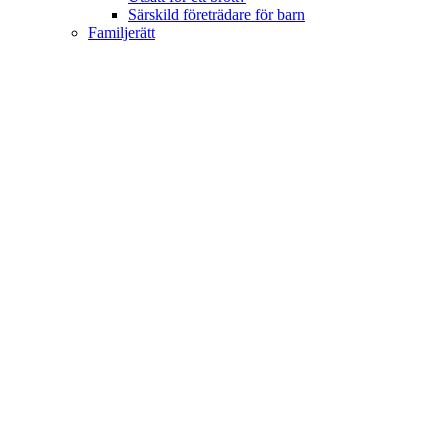
Särskild företrädare för barn
Familjerätt