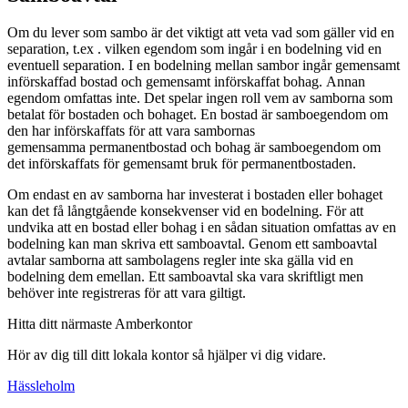
Om du lever som sambo är det viktigt att veta vad som gäller vid en
separation, t.ex . vilken egendom som ingår i en bodelning vid en
eventuell separation. I en bodelning mellan sambor ingår gemensamt
införskaffad bostad och gemensamt införskaffat bohag. Annan
egendom omfattas inte. Det spelar ingen roll vem av samborna som
betalat för bostaden och bohaget. En bostad är samboegendom om
den har införskaffats för att vara sambornas
gemensamma permanentbostad och bohag är samboegendom om
det införskaffats för gemensamt bruk för permanentbostaden.
Om endast en av samborna har investerat i bostaden eller bohaget
kan det få långtgående konsekvenser vid en bodelning. För att
undvika att en bostad eller bohag i en sådan situation omfattas av en
bodelning kan man skriva ett samboavtal. Genom ett samboavtal
avtalar samborna att sambolagens regler inte ska gälla vid en
bodelning dem emellan. Ett samboavtal ska vara skriftligt men
behöver inte registreras för att vara giltigt.
Hitta ditt närmaste Amberkontor
Hör av dig till ditt lokala kontor så hjälper vi dig vidare.
Hässleholm