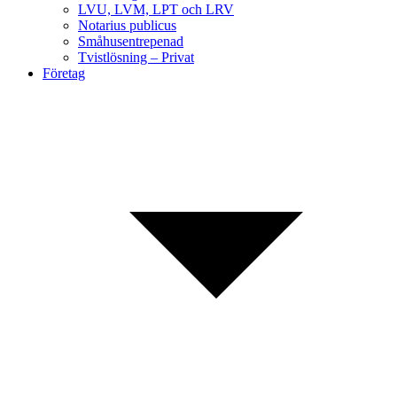
LVU, LVM, LPT och LRV
Notarius publicus
Småhusentrepenad
Tvistlösning – Privat
Företag