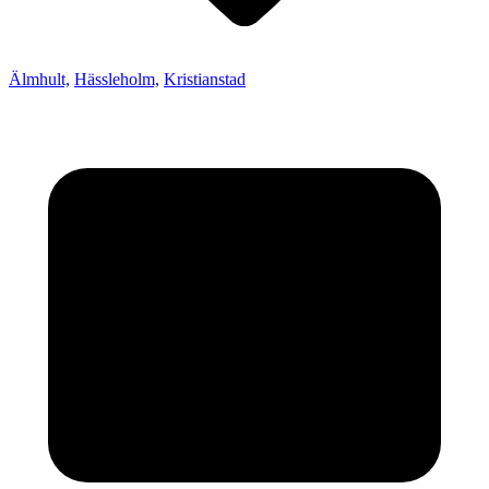
Älmhult,
Hässleholm,
Kristianstad