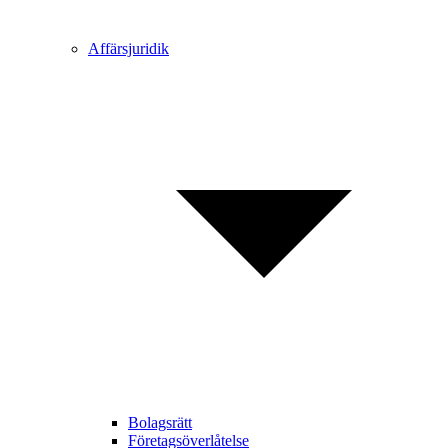
Affärsjuridik
Bolagsrätt
Företagsöverlåtelse