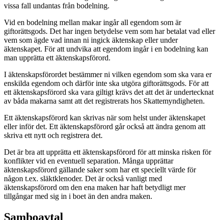
vissa fall undantas från bodelning.
Vid en bodelning mellan makar ingår all egendom som är
giftorättsgods. Det har ingen betydelse vem som har betalat vad eller
vem som ägde vad innan ni ingick äktenskap eller under
äktenskapet. För att undvika att egendom ingår i en bodelning kan
man upprätta ett äktenskapsförord.
I äktenskapsförordet bestämmer ni vilken egendom som ska vara er
enskilda egendom och därför inte ska utgöra giftorättsgods. För att
ett äktenskapsförord ska vara giltigt krävs det att det är undertecknat
av båda makarna samt att det registrerats hos Skattemyndigheten.
Ett äktenskapsförord kan skrivas när som helst under äktenskapet
eller inför det. Ett äktenskapsförord går också att ändra genom att
skriva ett nytt och registrera det.
Det är bra att upprätta ett äktenskapsförord för att minska risken för
konflikter vid en eventuell separation. Många upprättar
äktenskapsförord gällande saker som har ett speciellt värde för
någon t.ex. släktklenoder. Det är också vanligt med
äktenskapsförord om den ena maken har haft betydligt mer
tillgångar med sig in i boet än den andra maken.
Samboavtal