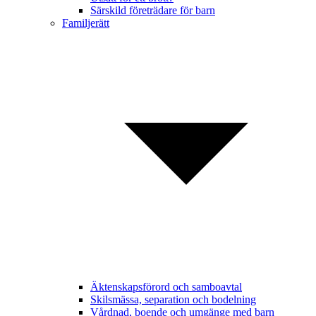
Särskild företrädare för barn
Familjerätt
Äktenskapsförord och samboavtal
Skilsmässa, separation och bodelning
Vårdnad, boende och umgänge med barn