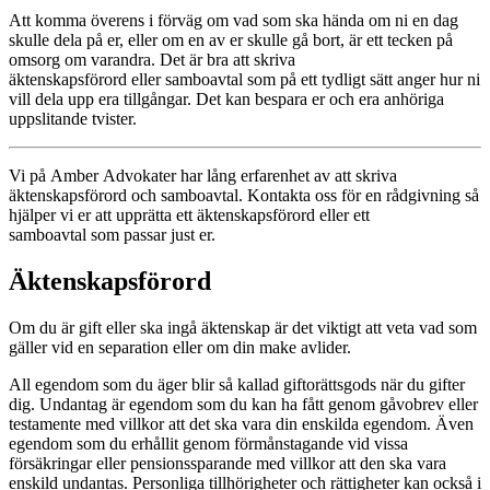
Att komma överens i förväg om vad som ska hända om ni en dag
skulle dela på er, eller om en av er skulle gå bort, är ett tecken på
omsorg om varandra. Det är bra att skriva
äktenskapsförord eller samboavtal som på ett tydligt sätt anger hur ni
vill dela upp era tillgångar. Det kan bespara er och era anhöriga
uppslitande tvister.
Vi på Amber Advokater har lång erfarenhet av att skriva
äktenskapsförord och samboavtal. Kontakta oss för en rådgivning så
hjälper vi er att upprätta ett äktenskapsförord eller ett
samboavtal som passar just er.
Äktenskapsförord
Om du är gift eller ska ingå äktenskap är det viktigt att veta vad som
gäller vid en separation eller om din make avlider.
All egendom som du äger blir så kallad giftorättsgods när du gifter
dig. Undantag är egendom som du kan ha fått genom gåvobrev eller
testamente med villkor att det ska vara din enskilda egendom. Även
egendom som du erhållit genom förmånstagande vid vissa
försäkringar eller pensionssparande med villkor att den ska vara
enskild undantas. Personliga tillhörigheter och rättigheter kan också i