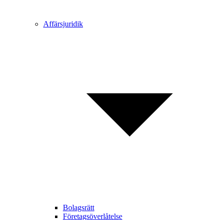
Affärsjuridik
Bolagsrätt
Företagsöverlåtelse