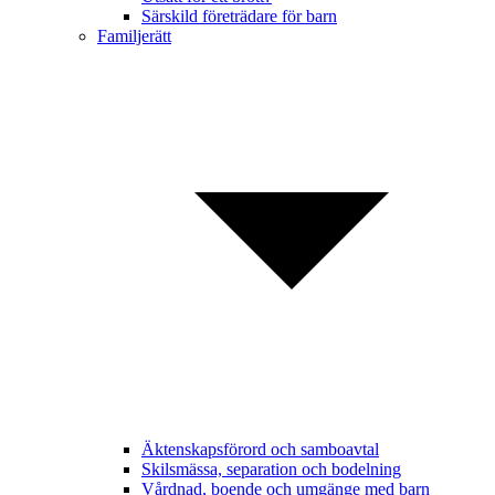
Särskild företrädare för barn
Familjerätt
Äktenskapsförord och samboavtal
Skilsmässa, separation och bodelning
Vårdnad, boende och umgänge med barn