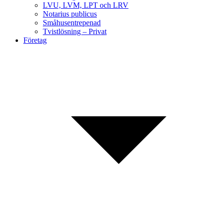
LVU, LVM, LPT och LRV
Notarius publicus
Småhusentrepenad
Tvistlösning – Privat
Företag