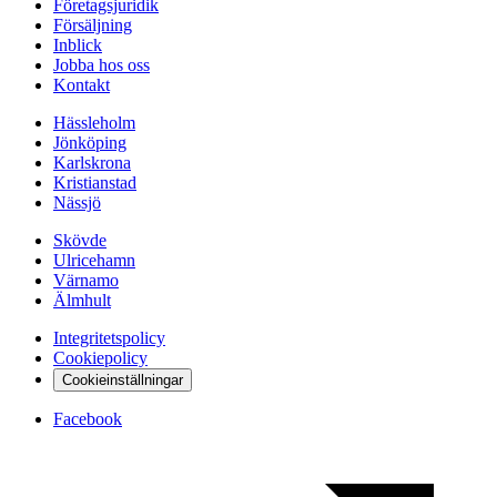
Företagsjuridik
Försäljning
Inblick
Jobba hos oss
Kontakt
Hässleholm
Jönköping
Karlskrona
Kristianstad
Nässjö
Skövde
Ulricehamn
Värnamo
Älmhult
Integritetspolicy
Cookiepolicy
Cookieinställningar
Facebook