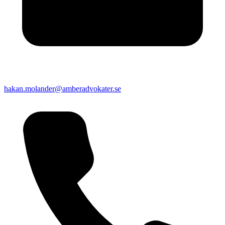
hakan.molander@amberadvokater.se