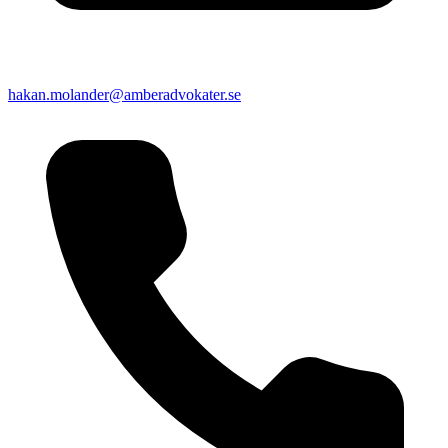
hakan.molander@amberadvokater.se