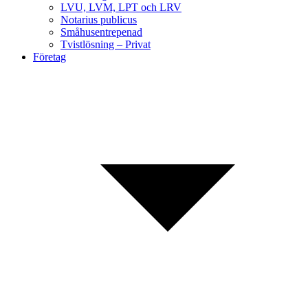
LVU, LVM, LPT och LRV
Notarius publicus
Småhusentrepenad
Tvistlösning – Privat
Företag