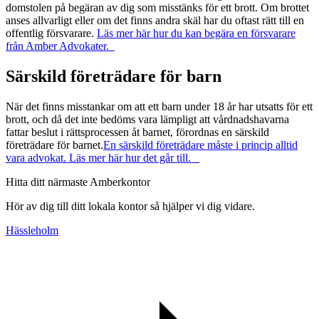
domstolen på begäran av dig som misstänks för ett brott. Om brottet
anses allvarligt eller om det finns andra skäl har du oftast rätt till en
offentlig försvarare.
Läs mer här hur du kan begära en försvarare
från Amber Advokater.
Särskild företrädare för barn
När det finns misstankar om att ett barn under 18 år har utsatts för ett
brott, och då det inte bedöms vara lämpligt att vårdnadshavarna
fattar beslut i rättsprocessen åt barnet, förordnas en särskild
företrädare för barnet.
En särskild företrädare måste i princip alltid
vara advokat. Läs mer här hur det går till.
Hitta ditt närmaste Amberkontor
Hör av dig till ditt lokala kontor så hjälper vi dig vidare.
Hässleholm