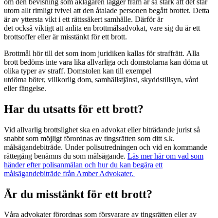
om den bevisning som åklagaren lägger fram är så stark att det står
utom allt rimligt tvivel att den åtalade personen begått brottet. Detta
är av yttersta vikt i ett rättssäkert samhälle. Därför är
det också viktigt att anlita en brottmålsadvokat, vare sig du är ett
brottsoffer eller är misstänkt för ett brott.
Brottmål hör till det som inom juridiken kallas för straffrätt. Alla
brott bedöms inte vara lika allvarliga och domstolarna kan döma ut
olika typer av straff. Domstolen kan till exempel
utdöma böter, villkorlig dom, samhällstjänst, skyddstillsyn, vård
eller fängelse.
Har du utsatts för ett brott?
Vid allvarlig brottslighet ska en advokat eller biträdande jurist så
snabbt som möjligt förordnas av tingsrätten som ditt s.k.
målsägandebiträde. Under polisutredningen och vid en kommande
rättegång benämns du som målsägande.
Läs mer här om vad som
händer efter polisanmälan och hur du kan begära ett
målsägandebiträde från Amber Advokater.
Är du misstänkt för ett brott?
Våra advokater förordnas som försvarare av tingsrätten eller av