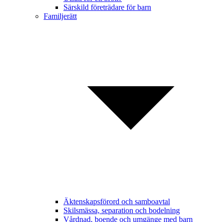
Särskild företrädare för barn
Familjerätt
Äktenskapsförord och samboavtal
Skilsmässa, separation och bodelning
Vårdnad, boende och umgänge med barn