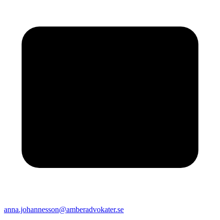
anna.johannesson@amberadvokater.se