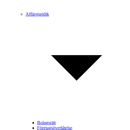
Affärsjuridik
Bolagsrätt
Företagsöverlåtelse