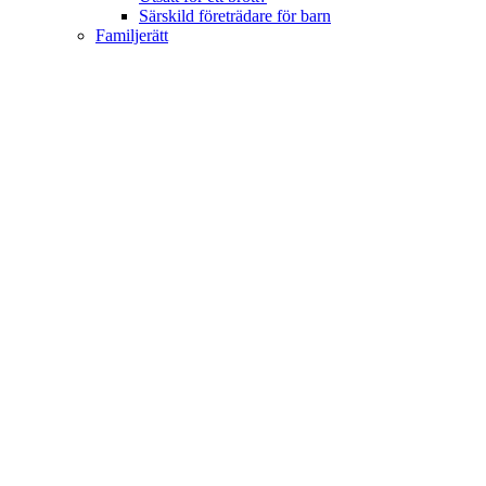
Särskild företrädare för barn
Familjerätt