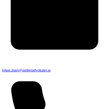
johan.mars@amberadvokater.se