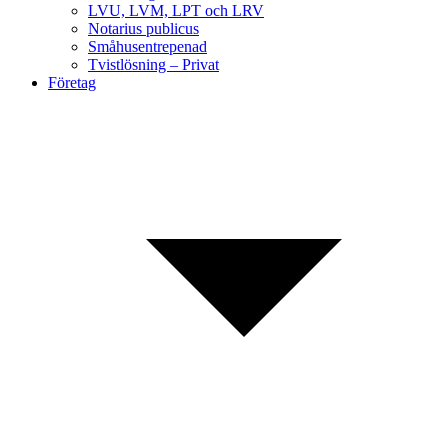
LVU, LVM, LPT och LRV
Notarius publicus
Småhusentrepenad
Tvistlösning – Privat
Företag