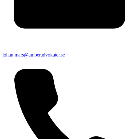
johan.mars@amberadvokater.se