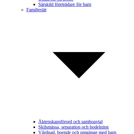
Särskild företrädare för barn
Familjerätt
Äktenskapsförord och samboavtal
Skilsmässa, separation och bodelning
Vårdnad, boende och umgänge med barn