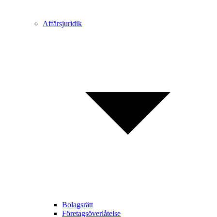
Affärsjuridik
Bolagsrätt
Företagsöverlåtelse