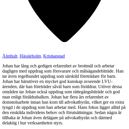
Älmhult,
Hässleholm,
Kristianstad
Johan har lång och gedigen erfarenhet av brottmål och arbetar
dagligen med uppdrag som försvarare och målsägandebiträde. Han
tar även regelbundet uppdrag som särskild företrädare för barn.
Johan har härutöver en mycket god kunskap avseende LVU-
ärenden, där han företräder såväl barn som föräldrar. Utöver dessa
områden tar Johan också uppdrag som rättegångsbiträde och god
man enligt föräldrabalken. Johan har flera års erfarenhet av
domstolsarbete innan han kom till advokatbyrån, vilket ger en extra
tyngd i de uppdrag som han arbetar med. Hans fokus ligger alltid på
den enskilda individens behov och förutsättningar. Sedan några år
tillbaka är Johan även delägare på advokatbyrån och därmed
delaktig i hur verksamheten styrs.