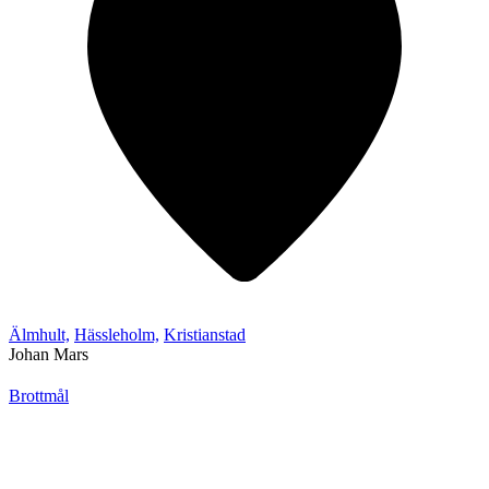
Älmhult,
Hässleholm,
Kristianstad
Johan Mars
Brottmål