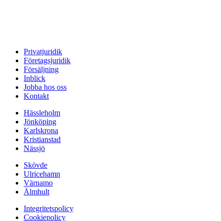
Privatjuridik
Företagsjuridik
Försäljning
Inblick
Jobba hos oss
Kontakt
Hässleholm
Jönköping
Karlskrona
Kristianstad
Nässjö
Skövde
Ulricehamn
Värnamo
Älmhult
Integritetspolicy
Cookiepolicy