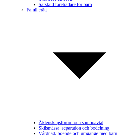
Särskild företrädare för barn
Familjerätt
Äktenskapsförord och samboavtal
Skilsmässa, separation och bodelning
Vårdnad, boende och umgänge med barn