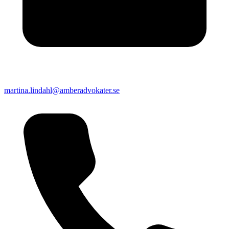
martina.lindahl@amberadvokater.se