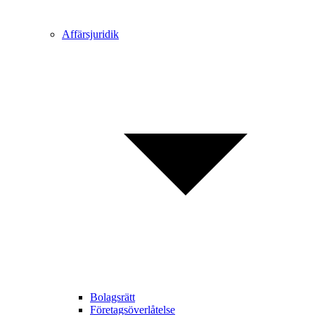
Affärsjuridik
Bolagsrätt
Företagsöverlåtelse