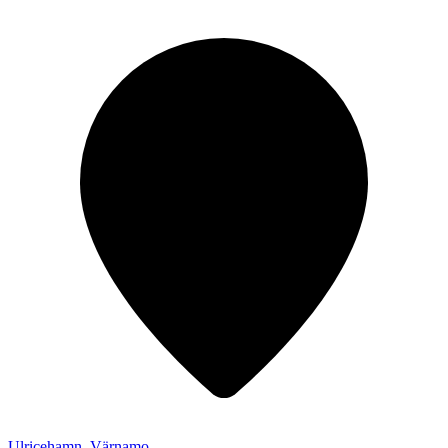
Ulricehamn,
Värnamo