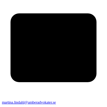
martina.lindahl@amberadvokater.se