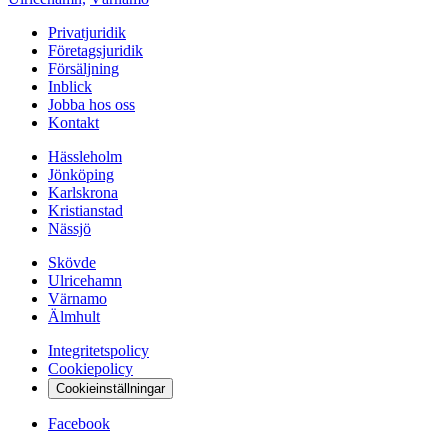
Privatjuridik
Företagsjuridik
Försäljning
Inblick
Jobba hos oss
Kontakt
Hässleholm
Jönköping
Karlskrona
Kristianstad
Nässjö
Skövde
Ulricehamn
Värnamo
Älmhult
Integritetspolicy
Cookiepolicy
Cookieinställningar
Facebook