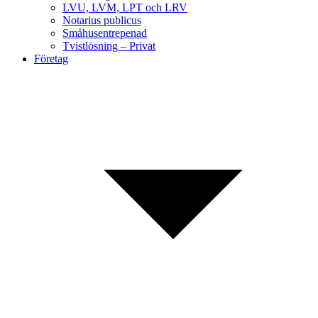
LVU, LVM, LPT och LRV
Notarius publicus
Småhusentrepenad
Tvistlösning – Privat
Företag