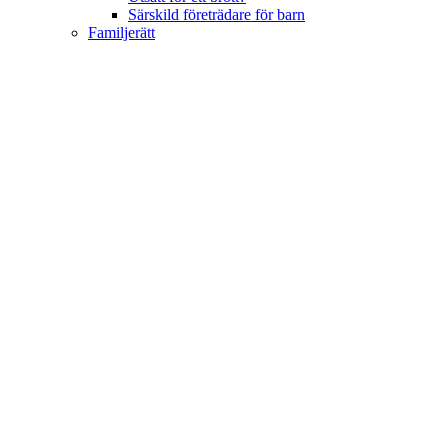
Särskild företrädare för barn
Familjerätt