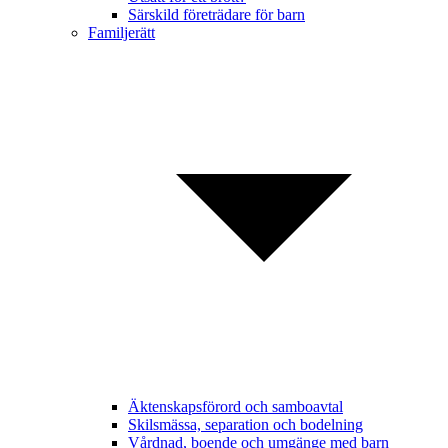
Särskild företrädare för barn
Familjerätt
Äktenskapsförord och samboavtal
Skilsmässa, separation och bodelning
Vårdnad, boende och umgänge med barn