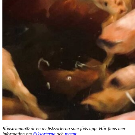
Rödstrimma® är en av fisksorterna som föds upp. Här finns mer
information om
fisksorterna
och
recept
.