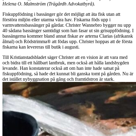
Helena O. Malmström (Trägårdh Advokatbyrå).
Fiskuppfödning i bassänger gör det möjligt att äta fisk utan att
förstöra miljön eller utarma våra hav. Fiskarna föds upp i
varmvattensbassänger på gårdar. Christer Wannebro bygger nu upp
40 sådana bassänger samtidigt som han fasar ut sin grisuppfödning. I
bassängerna kommer bland annat fiskar av arterna Clarias (afrikansk
ålmal) och Rödstrimma® att födas upp. Christer hoppas att de första
fiskarna kan levereras till butik i augusti.
Till Kristianstadsbladet säger Christer att en vision är att vara med
och bidra till ett hållbart lantbruk, men också att hålla landsbygden
levande. Han konstaterar också att om han inte hade satsat på
fiskuppfödning, så hade det kunnat bli ganska tomt på gården. Nu är
det istället nybyggnation på gång och framtidstron är stark.