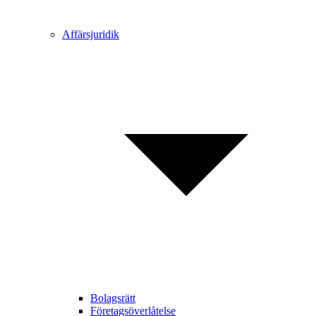
Affärsjuridik
Bolagsrätt
Företagsöverlåtelse