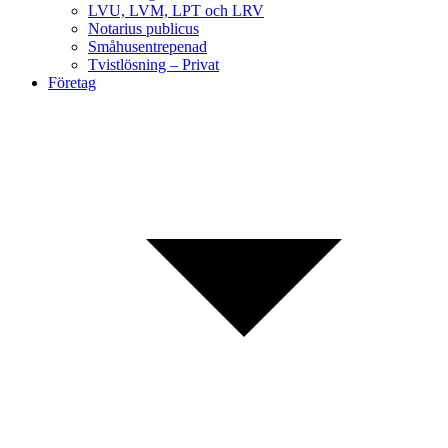
LVU, LVM, LPT och LRV
Notarius publicus
Småhusentrepenad
Tvistlösning – Privat
Företag