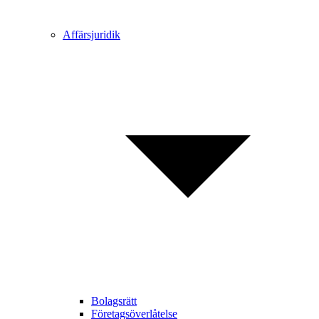
Affärsjuridik
Bolagsrätt
Företagsöverlåtelse