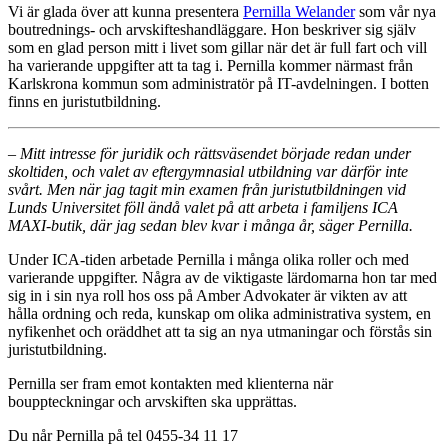
Vi är glada över att kunna presentera
Pernilla Welander
som vår nya
boutrednings- och arvskifteshandläggare. Hon beskriver sig själv
som en glad person mitt i livet som gillar när det är full fart och vill
ha varierande uppgifter att ta tag i. Pernilla kommer närmast från
Karlskrona kommun som administratör på IT-avdelningen. I botten
finns en juristutbildning.
– Mitt intresse för juridik och rättsväsendet började redan under
skoltiden, och valet av eftergymnasial utbildning var därför inte
svårt. Men när jag tagit min examen från juristutbildningen vid
Lunds Universitet föll ändå valet på att arbeta i familjens ICA
MAXI-butik, där jag sedan blev kvar i många år, säger Pernilla.
Under ICA-tiden arbetade Pernilla i många olika roller och med
varierande uppgifter. Några av de viktigaste lärdomarna hon tar med
sig in i sin nya roll hos oss på Amber Advokater är vikten av att
hålla ordning och reda, kunskap om olika administrativa system, en
nyfikenhet och oräddhet att ta sig an nya utmaningar och förstås sin
juristutbildning.
Pernilla ser fram emot kontakten med klienterna när
bouppteckningar och arvskiften ska upprättas.
Du når Pernilla på tel 0455-34 11 17