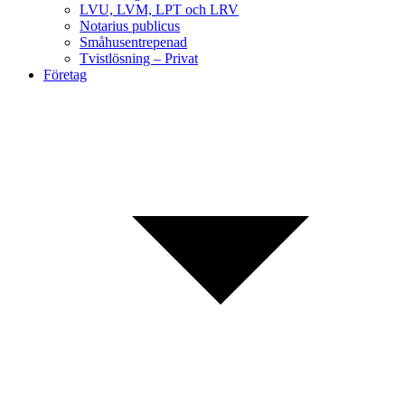
LVU, LVM, LPT och LRV
Notarius publicus
Småhusentrepenad
Tvistlösning – Privat
Företag