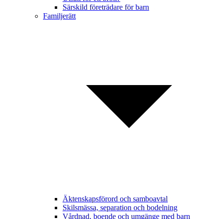
Särskild företrädare för barn
Familjerätt
Äktenskapsförord och samboavtal
Skilsmässa, separation och bodelning
Vårdnad, boende och umgänge med barn