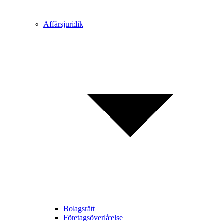
Affärsjuridik
Bolagsrätt
Företagsöverlåtelse