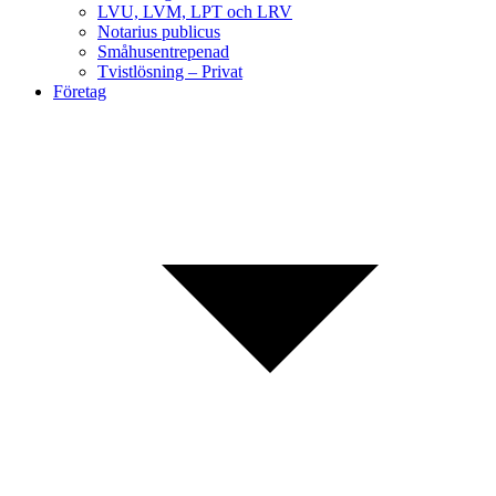
LVU, LVM, LPT och LRV
Notarius publicus
Småhusentrepenad
Tvistlösning – Privat
Företag