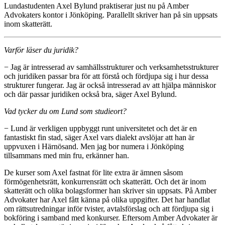
Lundastudenten Axel Bylund praktiserar just nu på Amber
Advokaters kontor i Jönköping. Parallellt skriver han på sin uppsats
inom skatterätt.
Varför läser du juridik?
− Jag är intresserad av samhällsstrukturer och verksamhetsstrukturer
och juridiken passar bra för att förstå och fördjupa sig i hur dessa
strukturer fungerar. Jag är också intresserad av att hjälpa människor
och där passar juridiken också bra, säger Axel Bylund.
Vad tycker du om Lund som studieort?
− Lund är verkligen uppbyggt runt universitetet och det är en
fantastiskt fin stad, säger Axel vars dialekt avslöjar att han är
uppvuxen i Härnösand. Men jag bor numera i Jönköping
tillsammans med min fru, erkänner han.
De kurser som Axel fastnat för lite extra är ämnen såsom
förmögenhetsrätt, konkurrensrätt och skatterätt. Och det är inom
skatterätt och olika bolagsformer han skriver sin uppsats. På Amber
Advokater har Axel fått känna på olika uppgifter. Det har handlat
om rättsutredningar inför tvister, avtalsförslag och att fördjupa sig i
bokföring i samband med konkurser. Eftersom Amber Advokater är