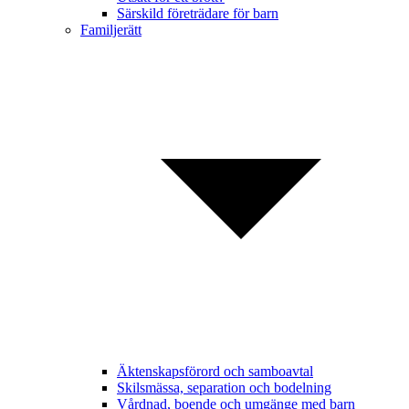
Särskild företrädare för barn
Familjerätt
Äktenskapsförord och samboavtal
Skilsmässa, separation och bodelning
Vårdnad, boende och umgänge med barn