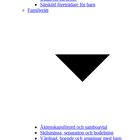
Särskild företrädare för barn
Familjerätt
Äktenskapsförord och samboavtal
Skilsmässa, separation och bodelning
Vårdnad, boende och umgänge med barn