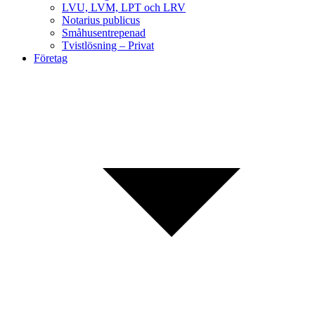
LVU, LVM, LPT och LRV
Notarius publicus
Småhusentrepenad
Tvistlösning – Privat
Företag