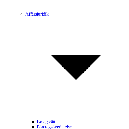
Affärsjuridik
Bolagsrätt
Företagsöverlåtelse