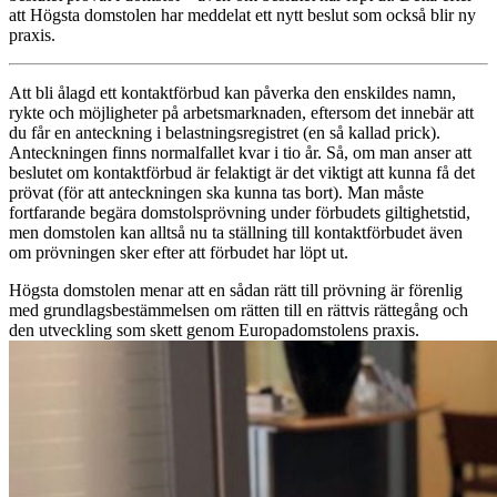
att Högsta domstolen har meddelat ett nytt beslut som också blir ny
praxis.
Att bli ålagd ett kontaktförbud kan påverka den enskildes namn,
rykte och möjligheter på arbetsmarknaden, eftersom det innebär att
du får en anteckning i belastningsregistret (en så kallad prick).
Anteckningen finns normalfallet kvar i tio år. Så, om man anser att
beslutet om kontaktförbud är felaktigt är det viktigt att kunna få det
prövat (för att anteckningen ska kunna tas bort). Man måste
fortfarande begära domstolsprövning under förbudets giltighetstid,
men domstolen kan alltså nu ta ställning till kontaktförbudet även
om prövningen sker efter att förbudet har löpt ut.
Högsta domstolen menar att en sådan rätt till prövning är förenlig
med grundlagsbestämmelsen om rätten till en rättvis rättegång och
den utveckling som skett genom Europadomstolens praxis.