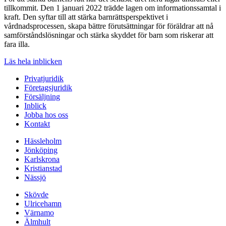
tillkommit. Den 1 januari 2022 trädde lagen om informationssamtal i
kraft. Den syftar till att stärka barnrättsperspektivet i
vårdnadsprocessen, skapa bättre förutsättningar för föräldrar att nå
samförståndslösningar och stärka skyddet för barn som riskerar att
fara illa.
Läs hela inblicken
Privatjuridik
Företagsjuridik
Försäljning
Inblick
Jobba hos oss
Kontakt
Hässleholm
Jönköping
Karlskrona
Kristianstad
Nässjö
Skövde
Ulricehamn
Värnamo
Älmhult